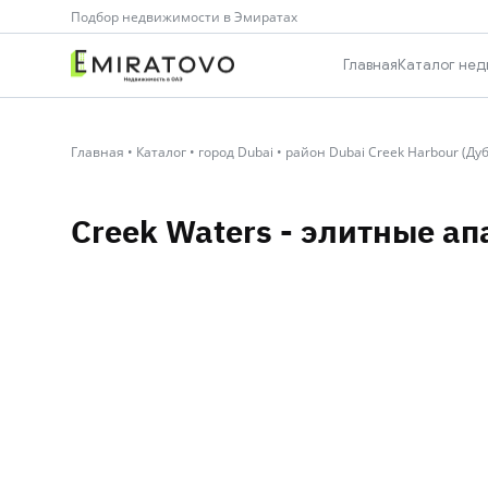
Подбор недвижимости в Эмиратах
Главная
Каталог нед
Главная
•
Каталог
•
город Dubai
•
район Dubai Creek Harbour (Ду
Creek Waters - элитные а