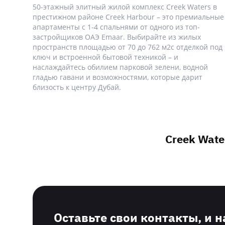
50-этажный элитный жилой комплекс Creek Waters в
престижном районе Creek Harbour – это премиальные
апартаменты с 1-4 спальнями от одного из топ-
застройщиков ОАЭ Emaar. Выбирайте из жилых
пространств площадью от 70 до 762 м2с отделкой под
ключ и встроенной бытовой техникой – и
наслаждайтесь обилием парковой зелени, водной
гладью гавани и возможностями, которые дарит
близость к центру Дубай.
Creek Wate
Оставьте свои контакты, и 