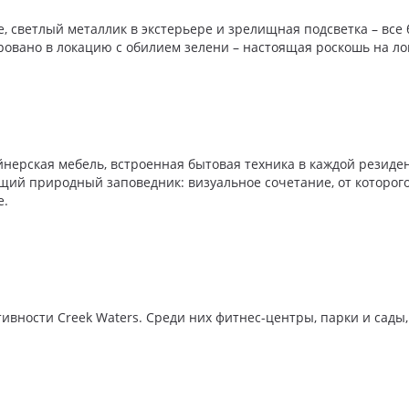
, светлый металлик в экстерьере и зрелищная подсветка – все 
ровано в локацию с обилием зелени – настоящая роскошь на л
йнерская мебель, встроенная бытовая техника в каждой резиде
ий природный заповедник: визуальное сочетание, от которого
е.
тивности Creek Waters. Среди них фитнес-центры, парки и сад