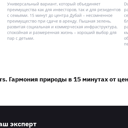
Универсальный вариант, который объединяет
D
преимущества как для инвесторов, так и для резидентов
р
с семьями. 15 минут до центра Дубай – несомненное
с
преимущество при сдаче в аренду. Пышная зелень,
б
развитая социальная и коммерческая инфраструктура,
р
спокойная и размеренная жизнь – хороший выбор для
к
пар с детьми.
о
п
rs. Гармония природы в 15 минутах от це
наш эксперт