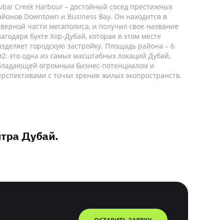
ubai Creek Harbour – достойный сосед престижных
айонов Downtown и Business Bay. Он находится в
еверной части мегаполиса, и получил свое название
лагодаря бухте Хор-Дубай, которая в этом месте
азделяет городскую застройку. Площадь района – 6
м2: это одна из самых масштабных локаций Дубай,
бладающей огромным бизнес-потенциалом и
ерспективами с точки зрения жилых экопространств.
нтра Дубай.
ОСТАВИТЬ ЗАЯВКУ