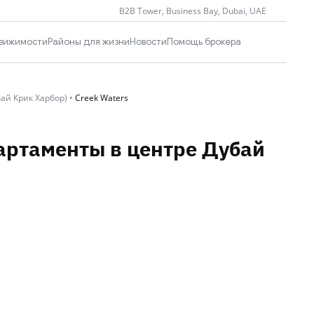
B2B Tower, Business Bay, Dubai, UAE
вижимости
Районы для жизни
Новости
Помощь брокера
бай Крик Харбор)
•
Creek Waters
партаменты в центре Дубай