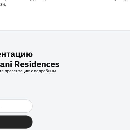
зи.
ентацию
ani Residences
ите презентацию с подробным