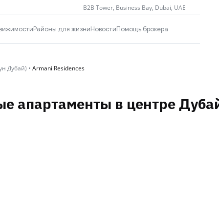
B2B Tower, Business Bay, Dubai, UAE
вижимости
Районы для жизни
Новости
Помощь брокера
ун Дубай)
•
Armani Residences
ные апартаменты в центре Дуба