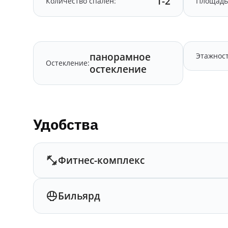
1-2
Количество спален:
Площадь
панорамное
Этажност
Остекление:
остекление
Удобства
Фитнес-комплекс
Бильярд