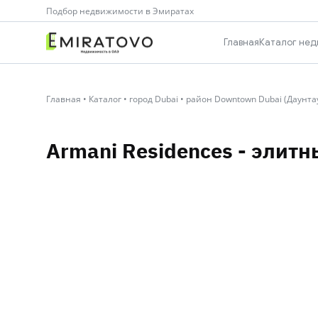
Подбор недвижимости в Эмиратах
Главная
Каталог нед
Главная
•
Каталог
•
город Dubai
•
район Downtown Dubai (Даунта
Armani Residences - элит