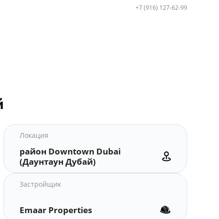
+7 (916) 127-62-99
й
Локация
район Downtown Dubai
(Даунтаун Дубай)
Застройщик
Emaar Properties