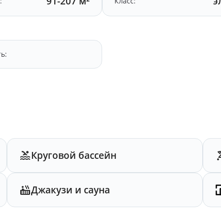
91-207 м²
э
:
Класс:
ь:
Круговой бассейн
Джакузи и сауна