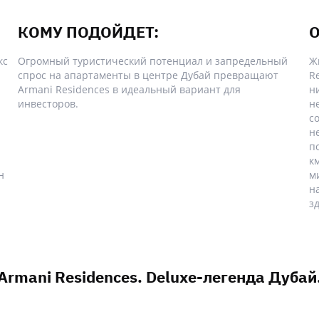
КОМУ ПОДОЙДЕТ:
О
кс
Огромный туристический потенциал и запредельный
Ж
спрос на апартаменты в центре Дубай превращают
Re
Armani Residences в идеальный вариант для
н
инвесторов.
н
с
н
п
к
н
м
н
з
Armani Residences. Deluxe-легенда Дубай