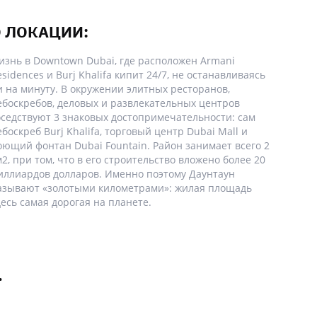
 ЛОКАЦИИ:
изнь в Downtown Dubai, где расположен Armani
sidences и Burj Khalifa кипит 24/7, не останавливаясь
и на минуту. В окружении элитных ресторанов,
ебоскребов, деловых и развлекательных центров
оседствуют 3 знаковых достопримечательности: сам
ебоскреб Burj Khalifa, торговый центр Dubai Mall и
оющий фонтан Dubai Fountain. Район занимает всего 2
м2, при том, что в его строительство вложено более 20
иллиардов долларов. Именно поэтому Даунтаун
азывают «золотыми километрами»: жилая площадь
десь самая дорогая на планете.
.