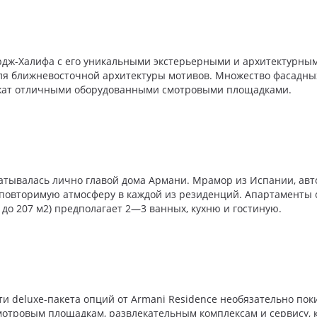
 Бурдж-Халифа с его уникальными экстерьерными и архитектурн
я ближневосточной архитектуры мотивов. Множество фасадных 
лужат отличными оборудованными смотровыми площадками.
тывалась лично главой дома Армани. Мрамор из Испании, авто
повторимую атмосферу в каждой из резиденций. Апартаменты с 
до 207 м2) предполагает 2—3 ванных, кухню и гостиную.
 deluxe-пакета опций от Armani Residence необязательно пок
мотровым площадкам, развлекательным комплексам и сервису, 